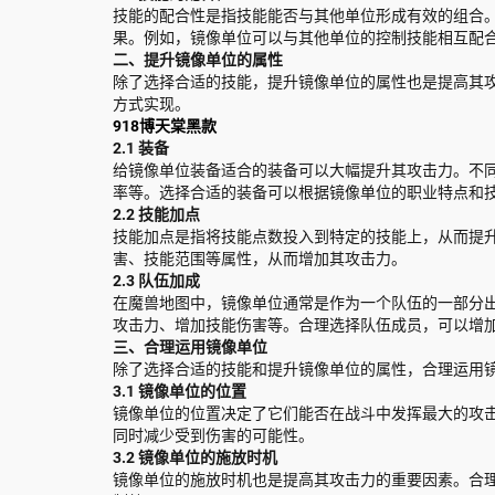
技能的配合性是指技能能否与其他单位形成有效的组合
果。例如，镜像单位可以与其他单位的控制技能相互配
二、提升镜像单位的属性
除了选择合适的技能，提升镜像单位的属性也是提高其
方式实现。
918博天棠黑款
2.1 装备
给镜像单位装备适合的装备可以大幅提升其攻击力。不
率等。选择合适的装备可以根据镜像单位的职业特点和
2.2 技能加点
技能加点是指将技能点数投入到特定的技能上，从而提
害、技能范围等属性，从而增加其攻击力。
2.3 队伍加成
在魔兽地图中，镜像单位通常是作为一个队伍的一部分
攻击力、增加技能伤害等。合理选择队伍成员，可以增
三、合理运用镜像单位
除了选择合适的技能和提升镜像单位的属性，合理运用
3.1 镜像单位的位置
镜像单位的位置决定了它们能否在战斗中发挥最大的攻
同时减少受到伤害的可能性。
3.2 镜像单位的施放时机
镜像单位的施放时机也是提高其攻击力的重要因素。合