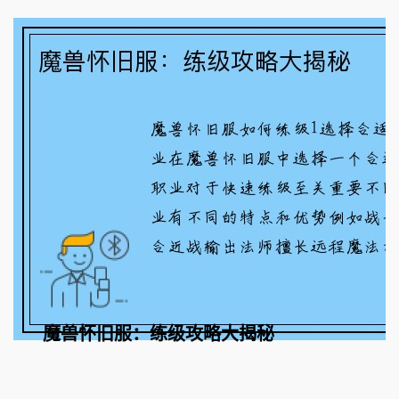
魔兽怀旧服：练级攻略大揭秘