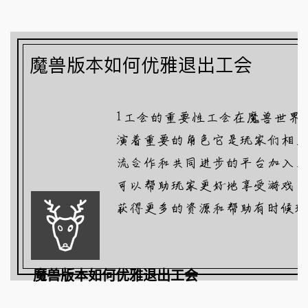
魔兽版本如何优雅退出工会