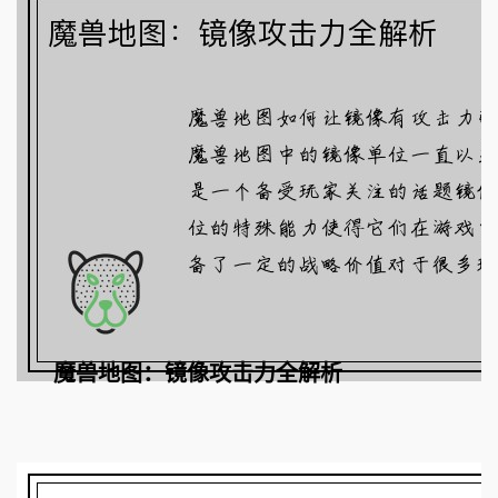
魔兽地图：镜像攻击力全解析