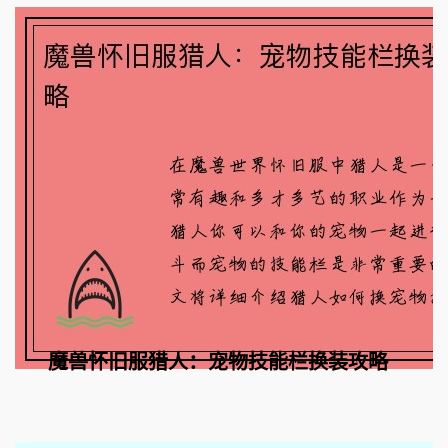
魔兽怀旧服猎人：宠物技能栏换装攻略